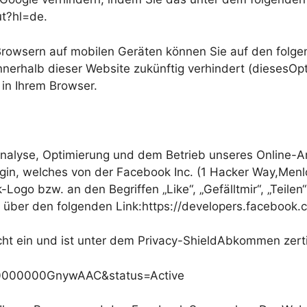
ut?hl=de.
Browsern auf mobilen Geräten können Sie auf den folge
nnerhalb dieser Website zukünftig verhindert (diesesOp
 in Ihrem Browser.
nalyse, Optimierung und dem Betrieb unseres Online-Ang
in, welches von der Facebook Inc. (1 Hacker Way,Menlo 
go bzw. an den Begriffen „Like“, „Gefälltmir“, „Teilen
e über den folgenden Link:https://developers.facebook.
ht ein und ist unter dem Privacy-ShieldAbkommen zertif
2zt0000000GnywAAC&status=Active